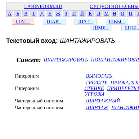
LABINFORM.RU
СУЩЕСТВИТЕЛЬНЫ
А
Б
В
Г
Д
Е
Ж
З
И
Й
К
Л
М
Н
О
П
ШАГ...
ШАР...
ШАТ...
ШВЫ...
ШМЯ...
ШПИ..
Текстовый вход:
ШАНТАЖИРОВАТЬ
Синсет:
ШАНТАЖИРОВАТЬ
ПОШАНТАЖИРОВАТ
Гипероним
ВЫМОГАТЬ
ГРОЗИТЬ
ПРИЖАТЬ К
Гипероним
СТЕНКЕ
ПРИПЕРЕТЬ 
УГРОЗЫ
Частеречный синоним
ШАНТАЖНЫЙ
Частеречный синоним
ШАНТАЖ
ШАНТАЖИ