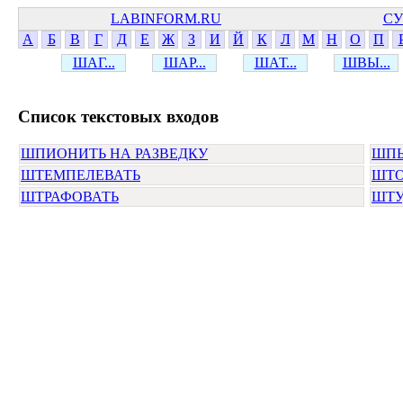
LABINFORM.RU
СУ
А
Б
В
Г
Д
Е
Ж
З
И
Й
К
Л
М
Н
О
П
ШАГ...
ШАР...
ШАТ...
ШВЫ...
Cписок текстовых входов
ШПИОНИТЬ НА РАЗВЕДКУ
ШП
ШТЕМПЕЛЕВАТЬ
ШТО
ШТРАФОВАТЬ
ШТУ