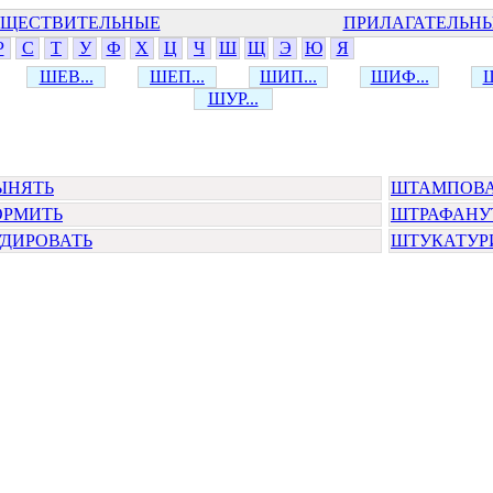
ЩЕСТВИТЕЛЬНЫЕ
ПРИЛАГАТЕЛЬН
Р
С
Т
У
Ф
Х
Ц
Ч
Ш
Щ
Э
Ю
Я
ШЕВ...
ШЕП...
ШИП...
ШИФ...
Ш
ШУР...
ЫНЯТЬ
ШТАМПОВА
РМИТЬ
ШТРАФАНУ
ДИРОВАТЬ
ШТУКАТУР