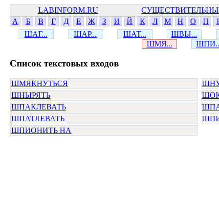
LABINFORM.RU
СУЩЕСТВИТЕЛЬНЫ
А
Б
В
Г
Д
Е
Ж
З
И
Й
К
Л
М
Н
О
П
ШАГ...
ШАР...
ШАТ...
ШВЫ...
ШМЯ...
ШПИ..
Cписок текстовых входов
ШМЯКНУТЬСЯ
ШНУ
ШНЫРЯТЬ
ШОК
ШПАКЛЕВАТЬ
ШПА
ШПАТЛЕВАТЬ
ШП
ШПИОНИТЬ НА