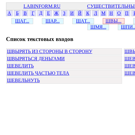
LABINFORM.RU
СУЩЕСТВИТЕЛЬНЫ
А
Б
В
Г
Д
Е
Ж
З
И
Й
К
Л
М
Н
О
П
ШАГ...
ШАР...
ШАТ...
ШВЫ...
ШМЯ...
ШПИ..
Cписок текстовых входов
ШВЫРЯТЬ ИЗ СТОРОНЫ В СТОРОНУ
ШВЫ
ШВЫРЯТЬСЯ ДЕНЬГАМИ
ШЕВ
ШЕВЕЛИТЬ
ШЕВ
ШЕВЕЛИТЬ ЧАСТЬЮ ТЕЛА
ШЕВ
ШЕВЕЛЬНУТЬ