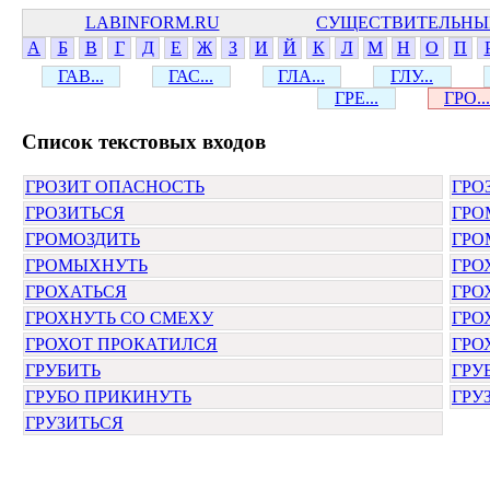
LABINFORM.RU
СУЩЕСТВИТЕЛЬНЫ
А
Б
В
Г
Д
Е
Ж
З
И
Й
К
Л
М
Н
О
П
ГАВ...
ГАС...
ГЛА...
ГЛУ...
ГРЕ...
ГРО...
Cписок текстовых входов
ГРОЗИТ ОПАСНОСТЬ
ГРО
ГРОЗИТЬСЯ
ГРО
ГРОМОЗДИТЬ
ГРО
ГРОМЫХНУТЬ
ГРО
ГРОХАТЬСЯ
ГРО
ГРОХНУТЬ СО СМЕХУ
ГРО
ГРОХОТ ПРОКАТИЛСЯ
ГРО
ГРУБИТЬ
ГРУ
ГРУБО ПРИКИНУТЬ
ГРУ
ГРУЗИТЬСЯ