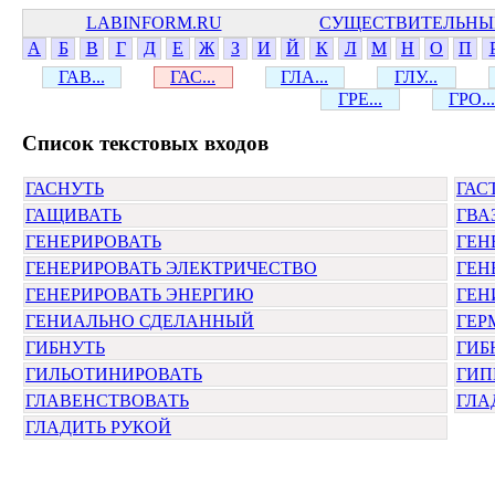
LABINFORM.RU
СУЩЕСТВИТЕЛЬНЫ
А
Б
В
Г
Д
Е
Ж
З
И
Й
К
Л
М
Н
О
П
ГАВ...
ГАС...
ГЛА...
ГЛУ...
ГРЕ...
ГРО...
Cписок текстовых входов
ГАСНУТЬ
ГАС
ГАЩИВАТЬ
ГВА
ГЕНЕРИРОВАТЬ
ГЕН
ГЕНЕРИРОВАТЬ ЭЛЕКТРИЧЕСТВО
ГЕН
ГЕНЕРИРОВАТЬ ЭНЕРГИЮ
ГЕН
ГЕНИАЛЬНО СДЕЛАННЫЙ
ГЕР
ГИБНУТЬ
ГИБ
ГИЛЬОТИНИРОВАТЬ
ГИП
ГЛАВЕНСТВОВАТЬ
ГЛА
ГЛАДИТЬ РУКОЙ