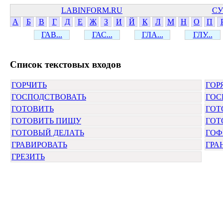
LABINFORM.RU
СУ
А
Б
В
Г
Д
Е
Ж
З
И
Й
К
Л
М
Н
О
П
ГАВ...
ГАС...
ГЛА...
ГЛУ...
Cписок текстовых входов
ГОРЧИТЬ
ГОР
ГОСПОДСТВОВАТЬ
ГОС
ГОТОВИТЬ
ГОТ
ГОТОВИТЬ ПИЩУ
ГОТ
ГОТОВЫЙ ДЕЛАТЬ
ГОФ
ГРАВИРОВАТЬ
ГРА
ГРЕЗИТЬ