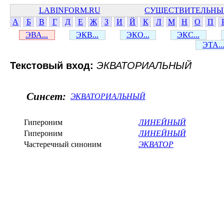
LABINFORM.RU
СУЩЕСТВИТЕЛЬНЫ
А
Б
В
Г
Д
Е
Ж
З
И
Й
К
Л
М
Н
О
П
ЭВА...
ЭКВ...
ЭКО...
ЭКС...
ЭТА..
Текстовый вход:
ЭКВАТОРИАЛЬНЫЙ
Синсет:
ЭКВАТОРИАЛЬНЫЙ
Гипероним
ЛИНЕЙНЫЙ
Гипероним
ЛИНЕЙНЫЙ
Частеречный синоним
ЭКВАТОР