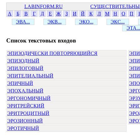
LABINFORM.RU
СУЩЕСТВИТЕЛЬНЫ
А
Б
В
Г
Д
Е
Ж
З
И
Й
К
Л
М
Н
О
П
ЭВА...
ЭКВ...
ЭКО...
ЭКС...
ЭТА..
Cписок текстовых входов
ЭПИЗОДИЧЕСКИ ПОВТОРЯЮЩИЙСЯ
ЭПИ
ЭПИЗОДНЫЙ
ЭПИ
ЭПИЛОГОВЫЙ
ЭПИ
ЭПИТЕЛИАЛЬНЫЙ
ЭПИ
ЭПИЧНЫЙ
ЭП
ЭПОХАЛЬНЫЙ
ЭРГ
ЭРГОНОМИЧНЫЙ
ЭРЗ
ЭРИТРЕЙСКИЙ
ЭРИ
ЭРИТРОЦИТНЫЙ
ЭРО
ЭРОЗИОННЫЙ
ЭРО
ЭРОТИЧНЫЙ