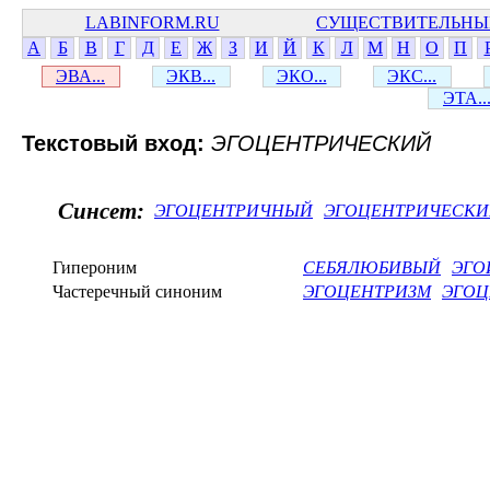
LABINFORM.RU
СУЩЕСТВИТЕЛЬНЫ
А
Б
В
Г
Д
Е
Ж
З
И
Й
К
Л
М
Н
О
П
ЭВА...
ЭКВ...
ЭКО...
ЭКС...
ЭТА..
Текстовый вход:
ЭГОЦЕНТРИЧЕСКИЙ
Синсет:
ЭГОЦЕНТРИЧНЫЙ
ЭГОЦЕНТРИЧЕСК
Гипероним
СЕБЯЛЮБИВЫЙ
ЭГО
Частеречный синоним
ЭГОЦЕНТРИЗМ
ЭГОЦ