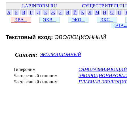
LABINFORM.RU
СУЩЕСТВИТЕЛЬНЫ
А
Б
В
Г
Д
Е
Ж
З
И
Й
К
Л
М
Н
О
П
ЭВА...
ЭКВ...
ЭКО...
ЭКС...
ЭТА..
Текстовый вход:
ЭВОЛЮЦИОННЫЙ
Синсет:
ЭВОЛЮЦИОННЫЙ
Гипероним
САМОРАЗВИВАЮЩИЙ
Частеречный синоним
ЭВОЛЮЦИОНИРОВАТ
Частеречный синоним
ПЛАВНАЯ ЭВОЛЮЦИ