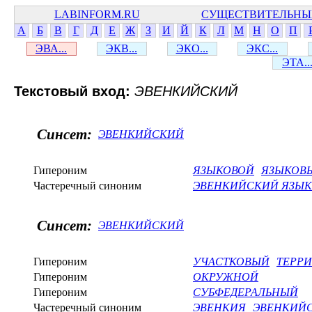
LABINFORM.RU
СУЩЕСТВИТЕЛЬНЫ
А
Б
В
Г
Д
Е
Ж
З
И
Й
К
Л
М
Н
О
П
ЭВА...
ЭКВ...
ЭКО...
ЭКС...
ЭТА..
Текстовый вход:
ЭВЕНКИЙСКИЙ
Синсет:
ЭВЕНКИЙСКИЙ
Гипероним
ЯЗЫКОВОЙ
ЯЗЫКОВ
Частеречный синоним
ЭВЕНКИЙСКИЙ ЯЗЫК
Синсет:
ЭВЕНКИЙСКИЙ
Гипероним
УЧАСТКОВЫЙ
ТЕРР
Гипероним
ОКРУЖНОЙ
Гипероним
СУБФЕДЕРАЛЬНЫЙ
Частеречный синоним
ЭВЕНКИЯ
ЭВЕНКИЙС