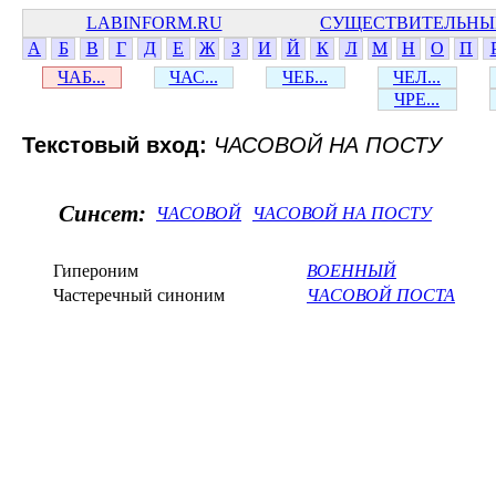
LABINFORM.RU
СУЩЕСТВИТЕЛЬНЫ
А
Б
В
Г
Д
Е
Ж
З
И
Й
К
Л
М
Н
О
П
ЧАБ...
ЧАС...
ЧЕБ...
ЧЕЛ...
ЧРЕ...
Текстовый вход:
ЧАСОВОЙ НА ПОСТУ
Синсет:
ЧАСОВОЙ
ЧАСОВОЙ НА ПОСТУ
Гипероним
ВОЕННЫЙ
Частеречный синоним
ЧАСОВОЙ ПОСТА