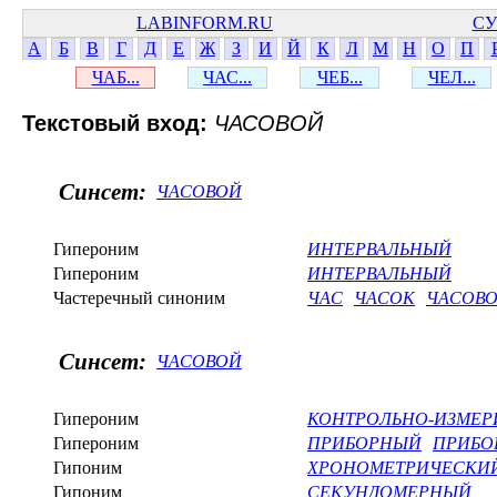
LABINFORM.RU
СУ
А
Б
В
Г
Д
Е
Ж
З
И
Й
К
Л
М
Н
О
П
ЧАБ...
ЧАС...
ЧЕБ...
ЧЕЛ...
Текстовый вход:
ЧАСОВОЙ
Синсет:
ЧАСОВОЙ
Гипероним
ИНТЕРВАЛЬНЫЙ
Гипероним
ИНТЕРВАЛЬНЫЙ
Частеречный синоним
ЧАС
ЧАСОК
ЧАСОВО
Синсет:
ЧАСОВОЙ
Гипероним
КОНТРОЛЬНО-ИЗМЕР
Гипероним
ПРИБОРНЫЙ
ПРИБО
Гипоним
ХРОНОМЕТРИЧЕСКИ
Гипоним
СЕКУНДОМЕРНЫЙ