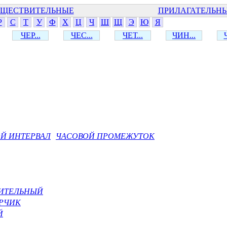
ЩЕСТВИТЕЛЬНЫЕ
ПРИЛАГАТЕЛЬН
Р
С
Т
У
Ф
Х
Ц
Ч
Ш
Щ
Э
Ю
Я
ЧЕР...
ЧЕС...
ЧЕТ...
ЧИН...
Й ИНТЕРВАЛ
ЧАСОВОЙ ПРОМЕЖУТОК
ИТЕЛЬНЫЙ
РЧИК
Й