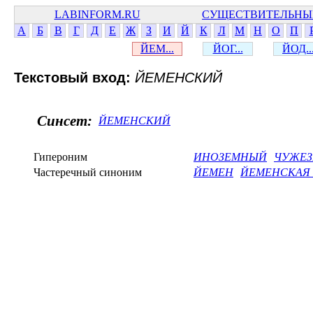
LABINFORM.RU
СУЩЕСТВИТЕЛЬНЫ
А
Б
В
Г
Д
Е
Ж
З
И
Й
К
Л
М
Н
О
П
ЙЕМ...
ЙОГ...
ЙОД..
Текстовый вход:
ЙЕМЕНСКИЙ
Синсет:
ЙЕМЕНСКИЙ
Гипероним
ИНОЗЕМНЫЙ
ЧУЖЕ
Частеречный синоним
ЙЕМЕН
ЙЕМЕНСКАЯ