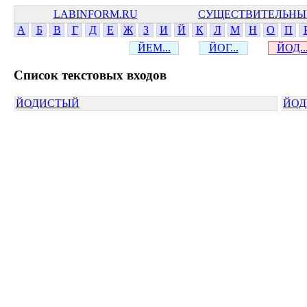
LABINFORM.RU
СУЩЕСТВИТЕЛЬНЫ
А
Б
В
Г
Д
Е
Ж
З
И
Й
К
Л
М
Н
О
П
ЙЕМ...
ЙОГ...
ЙОД..
Cписок текстовых входов
ЙОДИСТЫЙ
ЙО