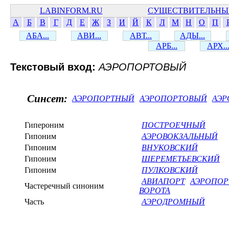
LABINFORM.RU
СУЩЕСТВИТЕЛЬНЫ
А
Б
В
Г
Д
Е
Ж
З
И
Й
К
Л
М
Н
О
П
АБА...
АВИ...
АВТ...
АДЫ...
АРБ...
АРХ..
Текстовый вход:
АЭРОПОРТОВЫЙ
Синсет:
АЭРОПОРТНЫЙ
АЭРОПОРТОВЫЙ
АЭР
Гипероним
ПОСТРОЕЧНЫЙ
Гипоним
АЭРОВОКЗАЛЬНЫЙ
Гипоним
ВНУКОВСКИЙ
Гипоним
ШЕРЕМЕТЬЕВСКИЙ
Гипоним
ПУЛКОВСКИЙ
АВИАПОРТ
АЭРОПОР
Частеречный синоним
ВОРОТА
Часть
АЭРОДРОМНЫЙ