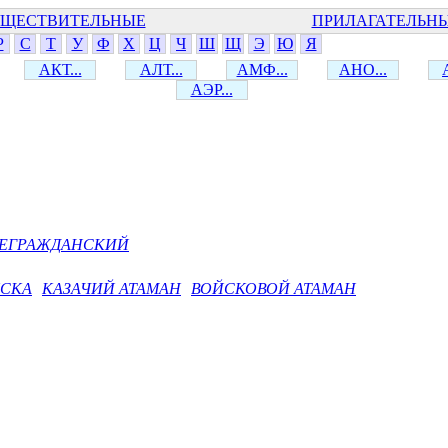
ЩЕСТВИТЕЛЬНЫЕ
ПРИЛАГАТЕЛЬН
Р
С
Т
У
Ф
Х
Ц
Ч
Ш
Щ
Э
Ю
Я
АКТ...
АЛТ...
АМФ...
АНО...
АЭР...
ЕГРАЖДАНСКИЙ
ЙСКА
КАЗАЧИЙ АТАМАН
ВОЙСКОВОЙ АТАМАН