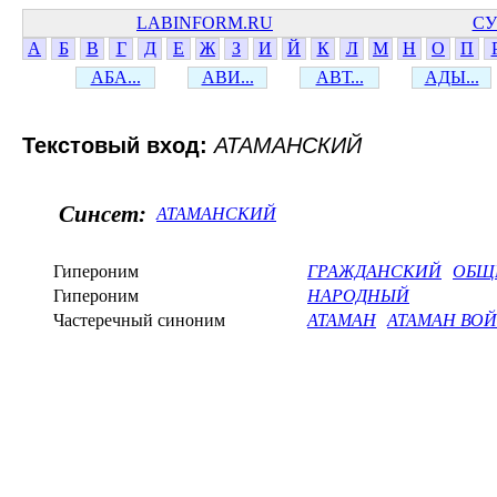
LABINFORM.RU
СУ
А
Б
В
Г
Д
Е
Ж
З
И
Й
К
Л
М
Н
О
П
АБА...
АВИ...
АВТ...
АДЫ...
Текстовый вход:
АТАМАНСКИЙ
Синсет:
АТАМАНСКИЙ
Гипероним
ГРАЖДАНСКИЙ
ОБЩ
Гипероним
НАРОДНЫЙ
Частеречный синоним
АТАМАН
АТАМАН ВО