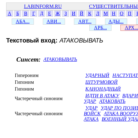
LABINFORM.RU
СУЩЕСТВИТЕЛЬНЫ
А
Б
В
Г
Д
Е
Ж
З
И
Й
К
Л
М
Н
О
П
АБА...
АВИ...
АВТ...
АДЫ...
АРБ...
АРХ..
Текстовый вход:
АТАКОВЫВАТЬ
Синсет:
АТАКОВЫВАТЬ
Гипероним
УДАРНЫЙ
НАСТУПА
Гипоним
ШТУРМОВОЙ
Гипоним
КАНОНАДНЫЙ
ИДТИ В АТАКУ
ВДАРИ
Частеречный синоним
УДАР
АТАКОВАТЬ
УДАР
УДАР ПО ПОЗ
Частеречный синоним
ВОЙСК
АТАКА ВООР
АТАКА
ВОЕННЫЙ УДА