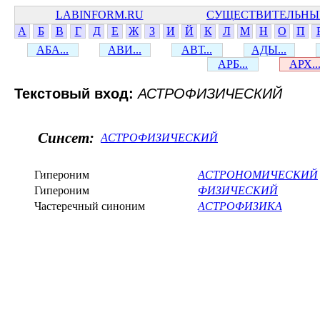
LABINFORM.RU
СУЩЕСТВИТЕЛЬНЫ
А
Б
В
Г
Д
Е
Ж
З
И
Й
К
Л
М
Н
О
П
АБА...
АВИ...
АВТ...
АДЫ...
АРБ...
АРХ..
Текстовый вход:
АСТРОФИЗИЧЕСКИЙ
Синсет:
АСТРОФИЗИЧЕСКИЙ
Гипероним
АСТРОНОМИЧЕСКИЙ
Гипероним
ФИЗИЧЕСКИЙ
Частеречный синоним
АСТРОФИЗИКА