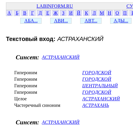
LABINFORM.RU
СУ
А
Б
В
Г
Д
Е
Ж
З
И
Й
К
Л
М
Н
О
П
АБА...
АВИ...
АВТ...
АДЫ...
Текстовый вход:
АСТРАХАНСКИЙ
Синсет:
АСТРАХАНСКИЙ
Гипероним
ГОРОДСКОЙ
Гипероним
ГОРОДСКОЙ
Гипероним
ЦЕНТРАЛЬНЫЙ
Гипероним
ГОРОДСКОЙ
Целое
АСТРАХАНСКИЙ
Частеречный синоним
АСТРАХАНЬ
Синсет:
АСТРАХАНСКИЙ