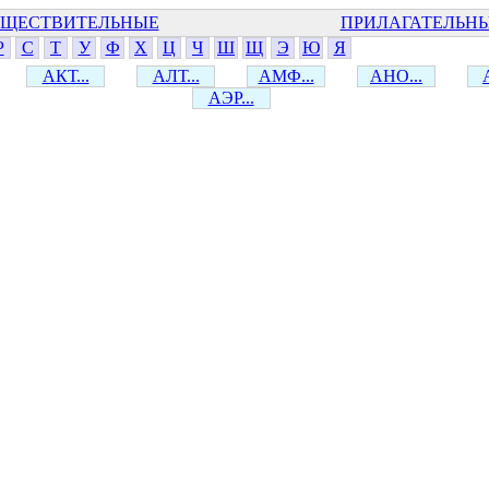
ЩЕСТВИТЕЛЬНЫЕ
ПРИЛАГАТЕЛЬН
Р
С
Т
У
Ф
Х
Ц
Ч
Ш
Щ
Э
Ю
Я
АКТ...
АЛТ...
АМФ...
АНО...
АЭР...