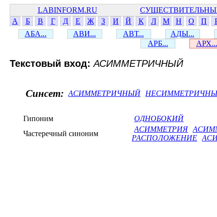
LABINFORM.RU
СУЩЕСТВИТЕЛЬНЫ
А
Б
В
Г
Д
Е
Ж
З
И
Й
К
Л
М
Н
О
П
АБА...
АВИ...
АВТ...
АДЫ...
АРБ...
АРХ..
Текстовый вход:
АСИММЕТРИЧНЫЙ
Синсет:
АСИММЕТРИЧНЫЙ
НЕСИММЕТРИЧН
Гипоним
ОДНОБОКИЙ
АСИММЕТРИЯ
АСИМ
Частеречный синоним
РАСПОЛОЖЕНИЕ
АС