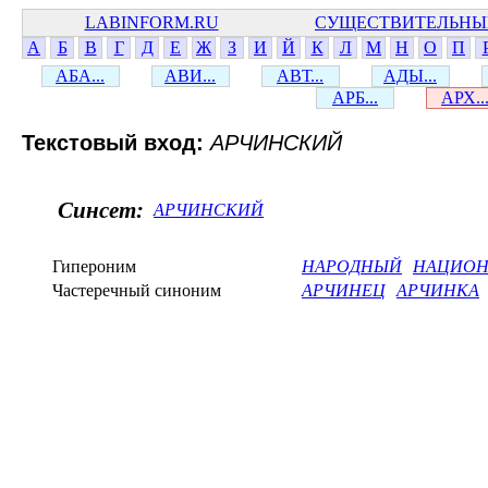
LABINFORM.RU
СУЩЕСТВИТЕЛЬНЫ
А
Б
В
Г
Д
Е
Ж
З
И
Й
К
Л
М
Н
О
П
АБА...
АВИ...
АВТ...
АДЫ...
АРБ...
АРХ..
Текстовый вход:
АРЧИНСКИЙ
Синсет:
АРЧИНСКИЙ
Гипероним
НАРОДНЫЙ
НАЦИОН
Частеречный синоним
АРЧИНЕЦ
АРЧИНКА