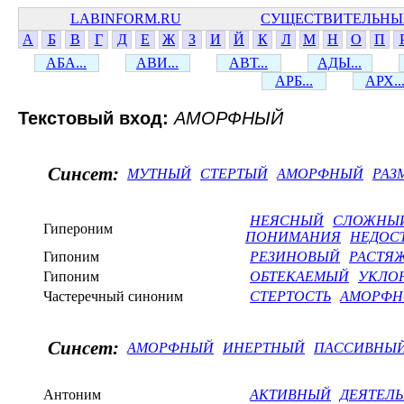
LABINFORM.RU
СУЩЕСТВИТЕЛЬНЫ
А
Б
В
Г
Д
Е
Ж
З
И
Й
К
Л
М
Н
О
П
АБА...
АВИ...
АВТ...
АДЫ...
АРБ...
АРХ..
Текстовый вход:
АМОРФНЫЙ
Синсет:
МУТНЫЙ
СТЕРТЫЙ
АМОРФНЫЙ
РАЗ
НЕЯСНЫЙ
СЛОЖНЫЙ
Гипероним
ПОНИМАНИЯ
НЕДОС
Гипоним
РЕЗИНОВЫЙ
РАСТЯ
Гипоним
ОБТЕКАЕМЫЙ
УКЛО
Частеречный синоним
СТЕРТОСТЬ
АМОРФН
Синсет:
АМОРФНЫЙ
ИНЕРТНЫЙ
ПАССИВНЫ
Антоним
АКТИВНЫЙ
ДЕЯТЕЛ