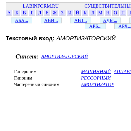
LABINFORM.RU
СУЩЕСТВИТЕЛЬНЫ
А
Б
В
Г
Д
Е
Ж
З
И
Й
К
Л
М
Н
О
П
АБА...
АВИ...
АВТ...
АДЫ...
АРБ...
АРХ..
Текстовый вход:
АМОРТИЗАТОРСКИЙ
Синсет:
АМОРТИЗАТОРСКИЙ
Гипероним
МАШИННЫЙ
АППАР
Гипоним
РЕССОРНЫЙ
Частеречный синоним
АМОРТИЗАТОР