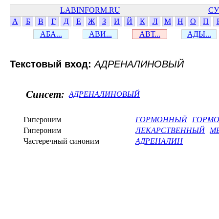
LABINFORM.RU
СУ
А
Б
В
Г
Д
Е
Ж
З
И
Й
К
Л
М
Н
О
П
АБА...
АВИ...
АВТ...
АДЫ...
Текстовый вход:
АДРЕНАЛИНОВЫЙ
Синсет:
АДРЕНАЛИНОВЫЙ
Гипероним
ГОРМОННЫЙ
ГОРМ
Гипероним
ЛЕКАРСТВЕННЫЙ
М
Частеречный синоним
АДРЕНАЛИН