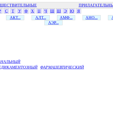
ЩЕСТВИТЕЛЬНЫЕ
ПРИЛАГАТЕЛЬН
Р
С
Т
У
Ф
Х
Ц
Ч
Ш
Щ
Э
Ю
Я
АКТ...
АЛТ...
АМФ...
АНО...
АЭР...
ОНАЛЬНЫЙ
ЕДИКАМЕНТОЗНЫЙ
ФАРМАЦЕВТИЧЕСКИЙ