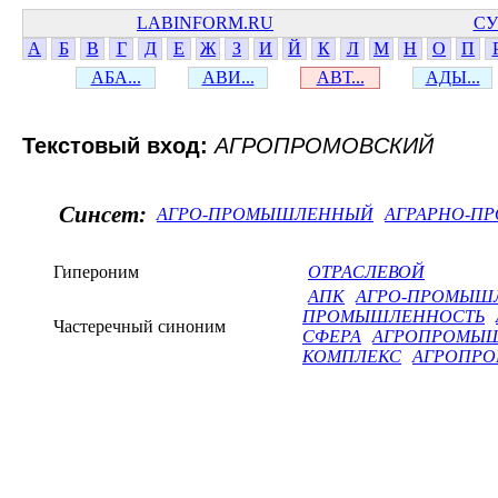
LABINFORM.RU
СУ
А
Б
В
Г
Д
Е
Ж
З
И
Й
К
Л
М
Н
О
П
АБА...
АВИ...
АВТ...
АДЫ...
Текстовый вход:
АГРОПРОМОВСКИЙ
Синсет:
АГРО-ПРОМЫШЛЕННЫЙ
АГРАРНО-П
Гипероним
ОТРАСЛЕВОЙ
АПК
АГРО-ПРОМЫШ
ПРОМЫШЛЕННОСТЬ
Частеречный синоним
СФЕРА
АГРОПРОМЫШ
КОМПЛЕКС
АГРОПРО