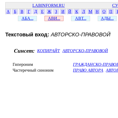
LABINFORM.RU
СУ
А
Б
В
Г
Д
Е
Ж
З
И
Й
К
Л
М
Н
О
П
АБА...
АВИ...
АВТ...
АДЫ...
Текстовый вход:
АВТОРСКО-ПРАВОВОЙ
Синсет:
КОПИРАЙТ
АВТОРСКО-ПРАВОВОЙ
Гипероним
ГРАЖДАНСКО-ПРАВО
Частеречный синоним
ПРАВО АВТОРА
АВТО