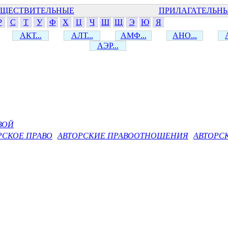
ЩЕСТВИТЕЛЬНЫЕ
ПРИЛАГАТЕЛЬН
Р
С
Т
У
Ф
Х
Ц
Ч
Ш
Щ
Э
Ю
Я
АКТ...
АЛТ...
АМФ...
АНО...
АЭР...
ВОЙ
РСКОЕ ПРАВО
АВТОРСКИЕ ПРАВООТНОШЕНИЯ
АВТОРС