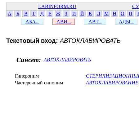
LABINFORM.RU
СУ
А
Б
В
Г
Д
Е
Ж
З
И
Й
К
Л
М
Н
О
П
АБА...
АВИ...
АВТ...
АДЫ...
Текстовый вход:
АВТОКЛАВИРОВАТЬ
Синсет:
АВТОКЛАВИРОВАТЬ
Гипероним
СТЕРИЛИЗАЦИОННЫ
Частеречный синоним
АВТОКЛАВИРОВАНИЕ