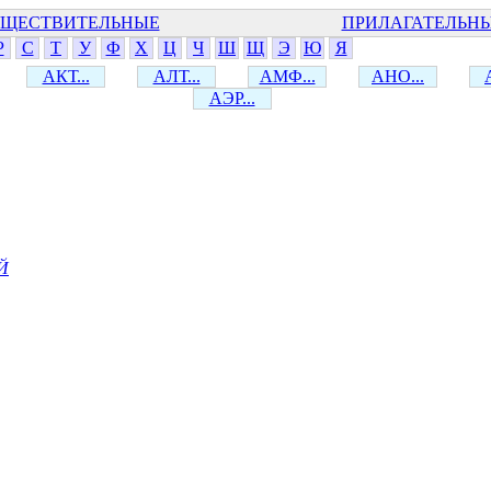
ЩЕСТВИТЕЛЬНЫЕ
ПРИЛАГАТЕЛЬН
Р
С
Т
У
Ф
Х
Ц
Ч
Ш
Щ
Э
Ю
Я
АКТ...
АЛТ...
АМФ...
АНО...
АЭР...
Й