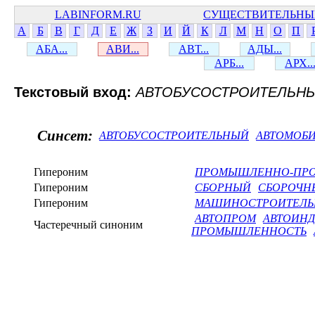
LABINFORM.RU
СУЩЕСТВИТЕЛЬНЫ
А
Б
В
Г
Д
Е
Ж
З
И
Й
К
Л
М
Н
О
П
АБА...
АВИ...
АВТ...
АДЫ...
АРБ...
АРХ..
Текстовый вход:
АВТОБУСОСТРОИТЕЛЬН
Синсет:
АВТОБУСОСТРОИТЕЛЬНЫЙ
АВТОМОБ
Гипероним
ПРОМЫШЛЕННО-ПРО
Гипероним
СБОРНЫЙ
СБОРОЧН
Гипероним
МАШИНОСТРОИТЕЛ
АВТОПРОМ
АВТОИН
Частеречный синоним
ПРОМЫШЛЕННОСТЬ