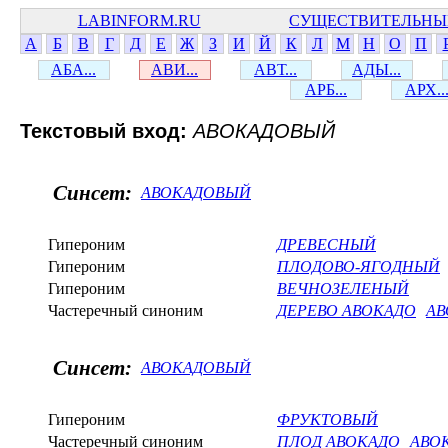
LABINFORM.RU
СУЩЕСТВИТЕЛЬНЫ
А
Б
В
Г
Д
Е
Ж
З
И
Й
К
Л
М
Н
О
П
АБА...
АВИ...
АВТ...
АДЫ...
АРБ...
АРХ..
Текстовый вход:
АВОКАДОВЫЙ
Синсет:
АВОКАДОВЫЙ
Гипероним
ДРЕВЕСНЫЙ
Гипероним
ПЛОДОВО-ЯГОДНЫЙ
Гипероним
ВЕЧНОЗЕЛЕНЫЙ
Частеречный синоним
ДЕРЕВО АВОКАДО
АВ
Синсет:
АВОКАДОВЫЙ
Гипероним
ФРУКТОВЫЙ
Частеречный синоним
ПЛОД АВОКАДО
АВО