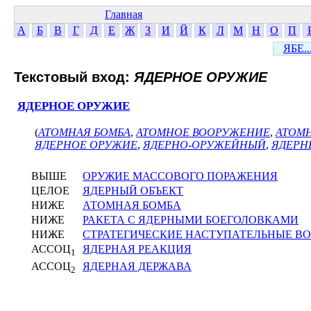
Главная
А
Б
В
Г
Д
Е
Ж
З
И
Й
К
Л
М
Н
О
П
ЯБЕ..
Текстовый вход:
ЯДЕРНОЕ ОРУЖИЕ
ЯДЕРНОЕ ОРУЖИЕ
(
АТОМНАЯ БОМБА
,
АТОМНОЕ ВООРУЖЕНИЕ
,
АТОМ
ЯДЕРНОЕ ОРУЖИЕ
,
ЯДЕРНО-ОРУЖЕЙНЫЙ
,
ЯДЕРН
ВЫШЕ
ОРУЖИЕ МАССОВОГО ПОРАЖЕНИЯ
ЦЕЛОЕ
ЯДЕРНЫЙ ОБЪЕКТ
НИЖЕ
АТОМНАЯ БОМБА
НИЖЕ
РАКЕТА С ЯДЕРНЫМИ БОЕГОЛОВКАМИ
НИЖЕ
СТРАТЕГИЧЕСКИЕ НАСТУПАТЕЛЬНЫЕ В
АССОЦ
ЯДЕРНАЯ РЕАКЦИЯ
1
АССОЦ
ЯДЕРНАЯ ДЕРЖАВА
2