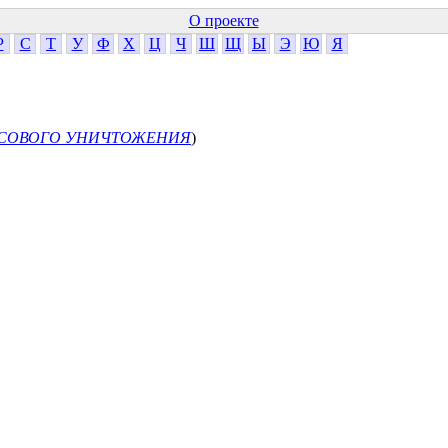
О проекте
Р
С
Т
У
Ф
Х
Ц
Ч
Ш
Щ
Ы
Э
Ю
Я
СОВОГО УНИЧТОЖЕНИЯ
)