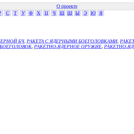
О проекте
Р
С
Т
У
Ф
Х
Ц
Ч
Ш
Щ
Ы
Э
Ю
Я
ДЕРНОЙ БЧ
,
РАКЕТА С ЯДЕРНЫМИ БОЕГОЛОВКАМИ
,
РАКЕ
 БОЕГОЛОВОК
,
РАКЕТНО-ЯДЕРНОЕ ОРУЖИЕ
,
РАКЕТНО-ЯД