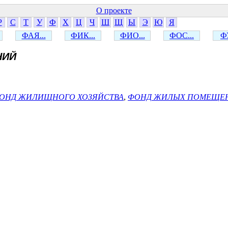
О проекте
Р
С
Т
У
Ф
Х
Ц
Ч
Ш
Щ
Ы
Э
Ю
Я
ФАЯ...
ФИК...
ФИО...
ФОС...
ФУ
НИЙ
ОНД ЖИЛИЩНОГО ХОЗЯЙСТВА
,
ФОНД ЖИЛЫХ ПОМЕЩЕ