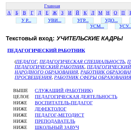
Главная
А
Б
В
Г
Д
Е
Ж
З
И
Й
К
Л
М
Н
О
П
У Р...
УВИ...
УГР...
УДО...
УСМ...
УСУ..
Текстовый вход:
УЧИТЕЛЬСКИЕ КАДРЫ
ПЕДАГОГИЧЕСКИЙ РАБОТНИК
(
ПЕДАГОГ
,
ПЕДАГОГИЧЕСКАЯ СПЕЦИАЛЬНОСТЬ
,
П
ПЕДАГОГИЧЕСКИЙ РАБОТНИК
,
ПЕДАГОГИЧЕСКИЙ
НАРОДНОГО ОБРАЗОВАНИЯ
,
РАБОТНИК ОБРАЗОВА
ПРОСВЕЩЕНИЯ
,
РАБОТНИК СФЕРЫ ОБРАЗОВАНИ
ВЫШЕ
СЛУЖАЩИЙ (РАБОТНИК)
ЦЕЛОЕ
ПЕДАГОГИЧЕСКАЯ ДЕЯТЕЛЬНОСТЬ
НИЖЕ
ВОСПИТАТЕЛЬ-ПЕДАГОГ
НИЖЕ
ДЕФЕКТОЛОГ
НИЖЕ
ПЕДАГОГ-МЕТОДИСТ
НИЖЕ
ПРЕПОДАВАТЕЛЬ
НИЖЕ
ШКОЛЬНЫЙ ЗАВУЧ