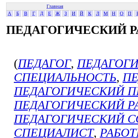
Главная
А
Б
В
Г
Д
Е
Ж
З
И
Й
К
Л
М
Н
О
П
ПЕДАГОГИЧЕСКИЙ 
(
ПЕДАГОГ
,
ПЕДАГОГ
СПЕЦИАЛЬНОСТЬ
,
ПЕ
ПЕДАГОГИЧЕСКИЙ П
ПЕДАГОГИЧЕСКИЙ Р
ПЕДАГОГИЧЕСКИЙ С
СПЕЦИАЛИСТ
,
РАБОТ