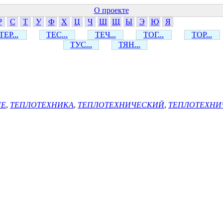
О проекте
Р
С
Т
У
Ф
Х
Ц
Ч
Ш
Щ
Ы
Э
Ю
Я
ТЕР...
ТЕС...
ТЕЧ...
ТОГ...
ТОР...
ТУС...
ТЯН...
ИЕ
,
ТЕПЛОТЕХНИКА
,
ТЕПЛОТЕХНИЧЕСКИЙ
,
ТЕПЛОТЕХНИ