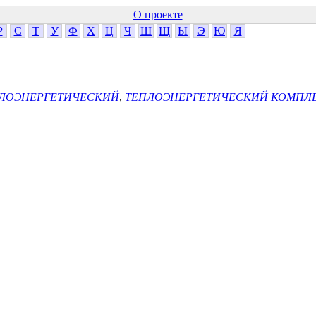
О проекте
Р
С
Т
У
Ф
Х
Ц
Ч
Ш
Щ
Ы
Э
Ю
Я
ЛОЭНЕРГЕТИЧЕСКИЙ
,
ТЕПЛОЭНЕРГЕТИЧЕСКИЙ КОМПЛ