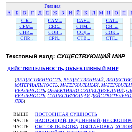
Главная
А
Б
В
Г
Д
Е
Ж
З
И
Й
К
Л
М
Н
О
П
С Б...
САМ...
САН...
САТ...
СЕМ...
СЕС...
СИМ...
СИТ...
СНИ...
СОВ...
СОД...
СОК...
СПР...
СРИ...
СТВ...
СТЛ...
Текстовый вход:
СУЩЕСТВУЮЩИЙ МИР
ДЕЙСТВИТЕЛЬНОСТЬ, ОБЪЕКТИВНЫЙ МИР
(
ВЕЩЕСТВЕННОСТЬ
,
ВЕЩЕСТВЕННЫЙ
,
ВЕЩЕСТВЕ
МАТЕРИАЛЬНОСТЬ
,
МАТЕРИАЛЬНЫЙ
,
МАТЕРИАЛЬ
РЕАЛЬНОСТЬ
,
ОБЪЕКТИВНО СУЩЕСТВУЮЩИЙ
,
О
РЕАЛЬНОСТЬ
,
СУЩЕСТВУЮЩАЯ ДЕЙСТВИТЕЛЬНО
ЯВЬ
)
ВЫШЕ
ПОСТОЯННАЯ СУЩНОСТЬ
ЧАСТЬ
НАСТОЯЩИЙ, ПОДЛИННЫЙ (НЕ СКОПИР
ЧАСТЬ
ОБСТОЯТЕЛЬСТВА, ОБСТАНОВКА, УСЛО