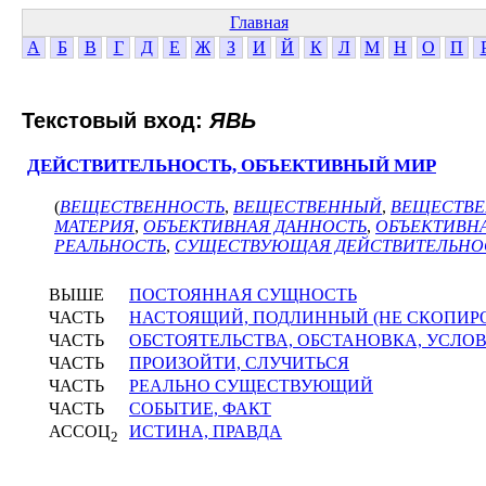
Главная
А
Б
В
Г
Д
Е
Ж
З
И
Й
К
Л
М
Н
О
П
Текстовый вход:
ЯВЬ
ДЕЙСТВИТЕЛЬНОСТЬ, ОБЪЕКТИВНЫЙ МИР
(
ВЕЩЕСТВЕННОСТЬ
,
ВЕЩЕСТВЕННЫЙ
,
ВЕЩЕСТВЕ
МАТЕРИЯ
,
ОБЪЕКТИВНАЯ ДАННОСТЬ
,
ОБЪЕКТИВНА
РЕАЛЬНОСТЬ
,
СУЩЕСТВУЮЩАЯ ДЕЙСТВИТЕЛЬНО
ВЫШЕ
ПОСТОЯННАЯ СУЩНОСТЬ
ЧАСТЬ
НАСТОЯЩИЙ, ПОДЛИННЫЙ (НЕ СКОПИР
ЧАСТЬ
ОБСТОЯТЕЛЬСТВА, ОБСТАНОВКА, УСЛО
ЧАСТЬ
ПРОИЗОЙТИ, СЛУЧИТЬСЯ
ЧАСТЬ
РЕАЛЬНО СУЩЕСТВУЮЩИЙ
ЧАСТЬ
СОБЫТИЕ, ФАКТ
АССОЦ
ИСТИНА, ПРАВДА
2