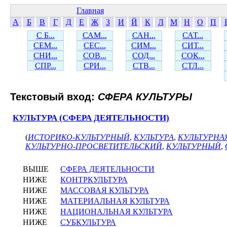
Главная
А
Б
В
Г
Д
Е
Ж
З
И
Й
К
Л
М
Н
О
П
С Б...
САМ...
САН...
САТ...
СЕМ...
СЕС...
СИМ...
СИТ...
СНИ...
СОВ...
СОД...
СОК...
СПР...
СРИ...
СТВ...
СТЛ...
Текстовый вход:
СФЕРА КУЛЬТУРЫ
КУЛЬТУРА (СФЕРА ДЕЯТЕЛЬНОСТИ)
(
ИСТОРИКО-КУЛЬТУРНЫЙ
,
КУЛЬТУРА
,
КУЛЬТУРНА
КУЛЬТУРНО-ПРОСВЕТИТЕЛЬСКИЙ
,
КУЛЬТУРНЫЙ
,
ВЫШЕ
СФЕРА ДЕЯТЕЛЬНОСТИ
НИЖЕ
КОНТРКУЛЬТУРА
НИЖЕ
МАССОВАЯ КУЛЬТУРА
НИЖЕ
МАТЕРИАЛЬНАЯ КУЛЬТУРА
НИЖЕ
НАЦИОНАЛЬНАЯ КУЛЬТУРА
НИЖЕ
СУБКУЛЬТУРА