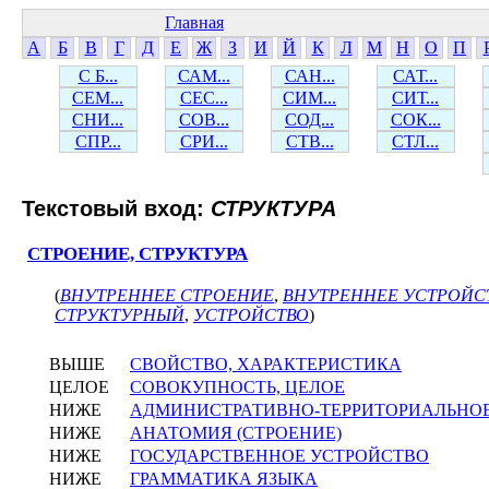
Главная
А
Б
В
Г
Д
Е
Ж
З
И
Й
К
Л
М
Н
О
П
С Б...
САМ...
САН...
САТ...
СЕМ...
СЕС...
СИМ...
СИТ...
СНИ...
СОВ...
СОД...
СОК...
СПР...
СРИ...
СТВ...
СТЛ...
Текстовый вход:
СТРУКТУРА
СТРОЕНИЕ, СТРУКТУРА
(
ВНУТРЕННЕЕ СТРОЕНИЕ
,
ВНУТРЕННЕЕ УСТРОЙС
СТРУКТУРНЫЙ
,
УСТРОЙСТВО
)
ВЫШЕ
СВОЙСТВО, ХАРАКТЕРИСТИКА
ЦЕЛОЕ
СОВОКУПНОСТЬ, ЦЕЛОЕ
НИЖЕ
АДМИНИСТРАТИВНО-ТЕРРИТОРИАЛЬНО
НИЖЕ
АНАТОМИЯ (СТРОЕНИЕ)
НИЖЕ
ГОСУДАРСТВЕННОЕ УСТРОЙСТВО
НИЖЕ
ГРАММАТИКА ЯЗЫКА