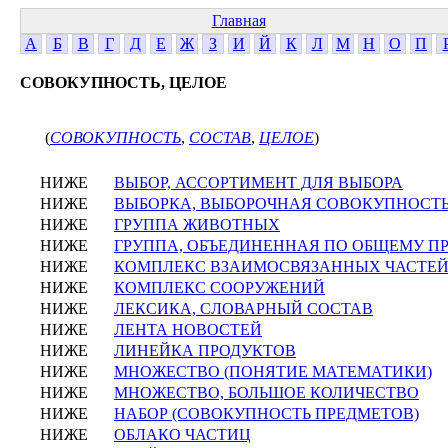
Главная
А
Б
В
Г
Д
Е
Ж
З
И
Й
К
Л
М
Н
О
П
СОВОКУПНОСТЬ, ЦЕЛОЕ
(
СОВОКУПНОСТЬ
,
СОСТАВ
,
ЦЕЛОЕ
)
НИЖЕ
ВЫБОР, АССОРТИМЕНТ ДЛЯ ВЫБОРА
НИЖЕ
ВЫБОРКА, ВЫБОРОЧНАЯ СОВОКУПНОСТ
НИЖЕ
ГРУППА ЖИВОТНЫХ
НИЖЕ
ГРУППА, ОБЪЕДИНЕННАЯ ПО ОБЩЕМУ П
НИЖЕ
КОМПЛЕКС ВЗАИМОСВЯЗАННЫХ ЧАСТЕ
НИЖЕ
КОМПЛЕКС СООРУЖЕНИЙ
НИЖЕ
ЛЕКСИКА, СЛОВАРНЫЙ СОСТАВ
НИЖЕ
ЛЕНТА НОВОСТЕЙ
НИЖЕ
ЛИНЕЙКА ПРОДУКТОВ
НИЖЕ
МНОЖЕСТВО (ПОНЯТИЕ МАТЕМАТИКИ)
НИЖЕ
МНОЖЕСТВО, БОЛЬШОЕ КОЛИЧЕСТВО
НИЖЕ
НАБОР (СОВОКУПНОСТЬ ПРЕДМЕТОВ)
НИЖЕ
ОБЛАКО ЧАСТИЦ