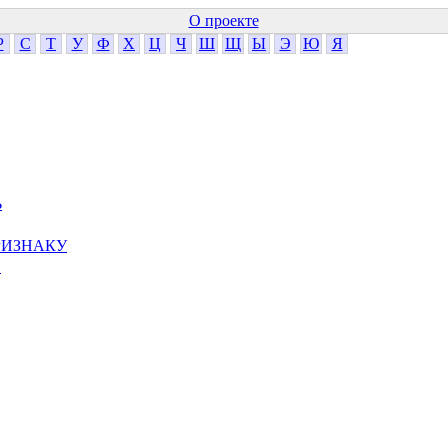
О проекте
Р
С
Т
У
Ф
Х
Ц
Ч
Ш
Щ
Ы
Э
Ю
Я
Ь
РИЗНАКУ
Й