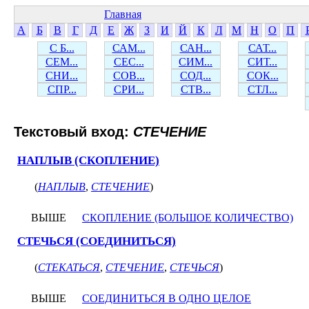
Главная
А
Б
В
Г
Д
Е
Ж
З
И
Й
К
Л
М
Н
О
П
С Б...
САМ...
САН...
САТ...
СЕМ...
СЕС...
СИМ...
СИТ...
СНИ...
СОВ...
СОД...
СОК...
СПР...
СРИ...
СТВ...
СТЛ...
Текстовый вход:
СТЕЧЕНИЕ
НАПЛЫВ (СКОПЛЕНИЕ)
(
НАПЛЫВ
,
СТЕЧЕНИЕ
)
ВЫШЕ
СКОПЛЕНИЕ (БОЛЬШОЕ КОЛИЧЕСТВО)
СТЕЧЬСЯ (СОЕДИНИТЬСЯ)
(
СТЕКАТЬСЯ
,
СТЕЧЕНИЕ
,
СТЕЧЬСЯ
)
ВЫШЕ
СОЕДИНИТЬСЯ В ОДНО ЦЕЛОЕ