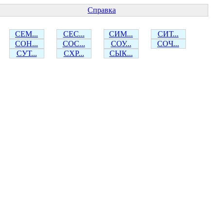
Справка
СЕМ...
СЕС...
СИМ...
СИТ...
СОН...
СОС...
СОУ...
СОЧ...
СУТ...
СХР...
СЫК...