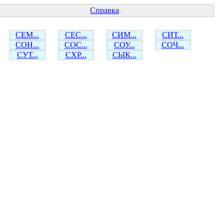
Справка
СЕМ...
СЕС...
СИМ...
СИТ...
СОН...
СОС...
СОУ...
СОЧ...
СУТ...
СХР...
СЫК...