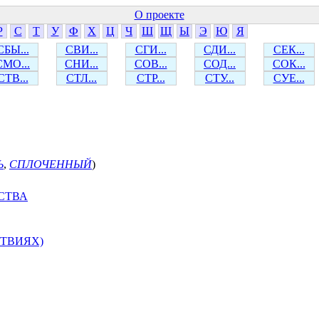
О проекте
Р
С
Т
У
Ф
Х
Ц
Ч
Ш
Щ
Ы
Э
Ю
Я
СБЫ...
СВИ...
СГИ...
СДИ...
СЕК...
СМО...
СНИ...
СОВ...
СОД...
СОК...
СТВ...
СТЛ...
СТР...
СТУ...
СУЕ...
Ь
,
СПЛОЧЕННЫЙ
)
СТВА
ТВИЯХ)