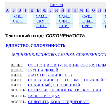
Главная
А
Б
В
Г
Д
Е
Ж
З
И
Й
К
Л
М
Н
О
П
С Б...
САМ...
САН...
САТ...
СКЛ...
СКУ...
СЛИ...
СЛЫ...
СПИ...
СПР...
СРИ...
Текстовый вход:
СПЛОЧЕННОСТЬ
ЕДИНСТВО, СПЛОЧЕННОСТЬ
(
ЕДИНЕНИЕ
,
ЕДИНСТВО
,
СМЫЧКА
,
СПЛОЧЕННОСТ
ВЫШЕ
СОСТОЯНИЕ, ВНУТРЕННИЕ ОБСТОЯТЕЛЬ
ЦЕЛОЕ
ГРУППА ЛЮДЕЙ
НИЖЕ
БРАТСТВО (ЕДИНСТВО)
НИЖЕ
СОЮЗ (ЕДИНСТВО В СОВМЕСТНЫХ ДЕЙС
НИЖЕ
СПАЯННЫЙ, СПЛОЧЕННЫЙ
АССОЦ
СОГЛАСИЕ, ОБЩНОСТЬ ТОЧЕК ЗРЕНИЯ
1
АССОЦ
РАСКОЛ В РЯДАХ
2
АССОЦ
СПЛОТИТЬ, КОНСОЛИДИРОВАТЬ
2