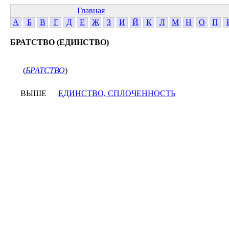
Главная
А
Б
В
Г
Д
Е
Ж
З
И
Й
К
Л
М
Н
О
П
БРАТСТВО (ЕДИНСТВО)
(
БРАТСТВО
)
ВЫШЕ
ЕДИНСТВО, СПЛОЧЕННОСТЬ