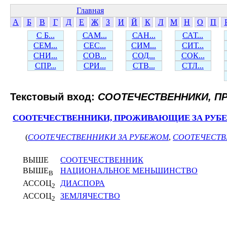
Главная
А
Б
В
Г
Д
Е
Ж
З
И
Й
К
Л
М
Н
О
П
С Б...
САМ...
САН...
САТ...
СЕМ...
СЕС...
СИМ...
СИТ...
СНИ...
СОВ...
СОД...
СОК...
СПР...
СРИ...
СТВ...
СТЛ...
Текстовый вход:
СООТЕЧЕСТВЕННИКИ, 
СООТЕЧЕСТВЕННИКИ, ПРОЖИВАЮЩИЕ ЗА РУБ
(
СООТЕЧЕСТВЕННИКИ ЗА РУБЕЖОМ
,
СООТЕЧЕСТВ
ВЫШЕ
СООТЕЧЕСТВЕННИК
ВЫШЕ
НАЦИОНАЛЬНОЕ МЕНЬШИНСТВО
В
АССОЦ
ДИАСПОРА
2
АССОЦ
ЗЕМЛЯЧЕСТВО
2