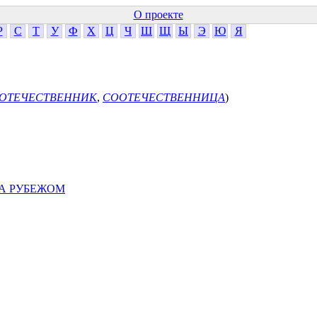
О проекте
Р
С
Т
У
Ф
Х
Ц
Ч
Ш
Щ
Ы
Э
Ю
Я
ОТЕЧЕСТВЕННИК
,
СООТЕЧЕСТВЕННИЦА
)
А РУБЕЖОМ