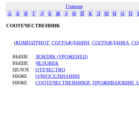
Главная
А
Б
В
Г
Д
Е
Ж
З
И
Й
К
Л
М
Н
О
П
СООТЕЧЕСТВЕННИК
(
КОМПАТРИОТ
,
СОГРАЖДАНИН
,
СОГРАЖДАНКА
,
СО
ВЫШЕ
ЗЕМЛЯК (УРОЖЕНЕЦ)
ВЫШЕ
ЧЕЛОВЕК
ЦЕЛОЕ
ОТЕЧЕСТВО
НИЖЕ
ОДНОСЕЛЬЧАНИН
НИЖЕ
СООТЕЧЕСТВЕННИКИ, ПРОЖИВАЮЩИЕ З